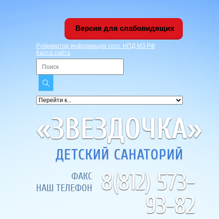
Версия для слабовидящих
Рубрикатор информации согл. НПД МЗ РФ
Карта сайта
«ЗВЕЗДОЧКА»
ДЕТСКИЙ САНАТОРИЙ
8(812) 573-
ФАКС
НАШ ТЕЛЕФОН
93-82