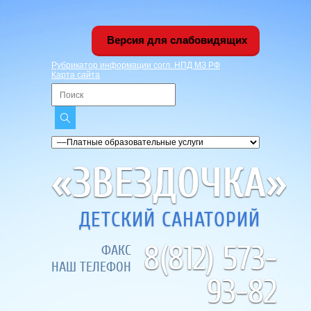
Версия для слабовидящих
Рубрикатор информации согл. НПД МЗ РФ
Карта сайта
«ЗВЕЗДОЧКА»
ДЕТСКИЙ САНАТОРИЙ
8(812) 573-
ФАКС
НАШ ТЕЛЕФОН
93-82