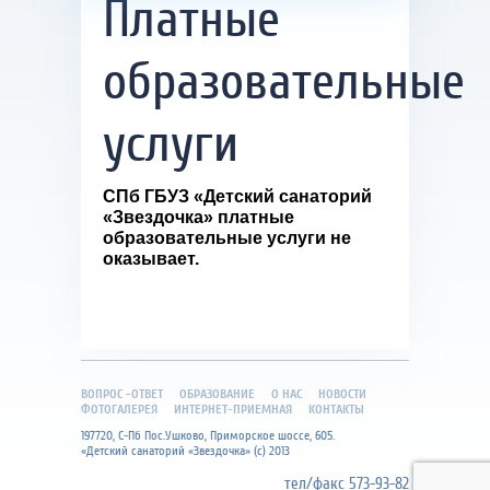
Платные
образовательные
услуги
СПб ГБУЗ «Детский санаторий
«Звездочка» платные
образовательные услуги не
оказывает.
ВОПРОС -ОТВЕТ
ОБРАЗОВАНИЕ
О НАС
НОВОСТИ
ФОТОГАЛЕРЕЯ
ИНТЕРНЕТ-ПРИЕМНАЯ
КОНТАКТЫ
197720, С-Пб Пос.Ушково, Приморское шоссе, 605.
«Детский санаторий «Звездочка» (с) 2013
тел/факс 573-93-82