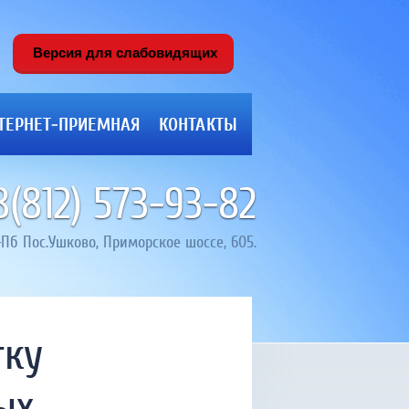
Версия для слабовидящих
ТЕРНЕТ-ПРИЕМНАЯ
КОНТАКТЫ
8(812) 573-93-82
С-Пб Пос.Ушково, Приморское шоссе, 605.
тку
ых